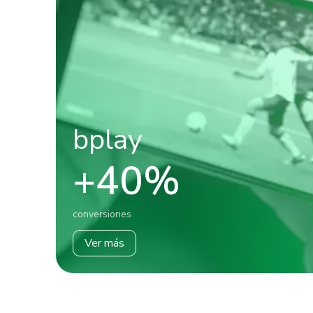
bplay
+40%
conversiones
Ver más