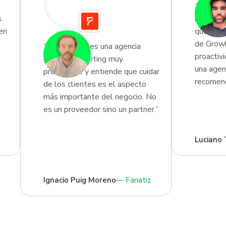
“Estoy m
.
resultad
en
que tien
de Growk
“Growketing es una agencia
proactiv
growth marketing muy
una age
profesional y entiende que cuidar
recomend
de los clientes es el aspecto
más importante del negocio. No
es un proveedor sino un partner.”
Luciano 
Ignacio Puig Moreno
Fanatiz