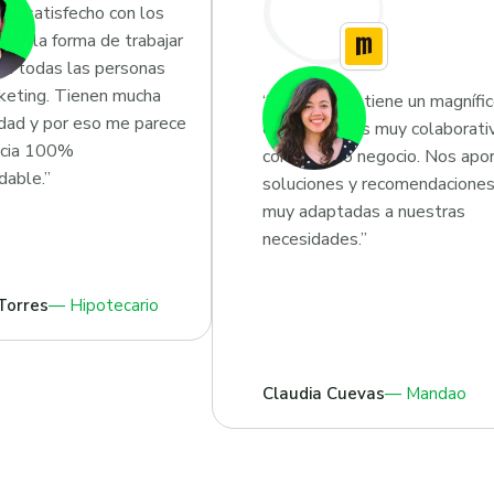
uy satisfecho con los
os y la forma de trabajar
en todas las personas
eting. Tienen mucha
“Growketing tiene un magnífi
idad y por eso me parece
equipo que es muy colaborati
ncia 100%
con nuestro negocio. Nos apo
able.”
soluciones y recomendacione
muy adaptadas a nuestras
necesidades.”
Torres
Hipotecario
Claudia Cuevas
Mandao