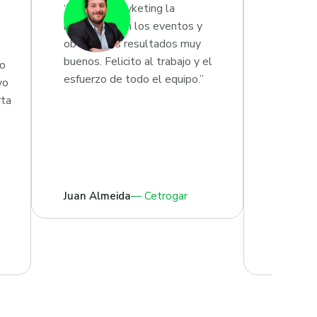
“Junto a Growketing la
rompemos en los eventos y
obtenemos resultados muy
buenos. Felicito al trabajo y el
co
“Lo que
esfuerzo de todo el equipo.”
vo
impecabl
rta
exactitu
s
todo el
con los 
largo de
Juan Almeida
Cetrogar
Laia Ma