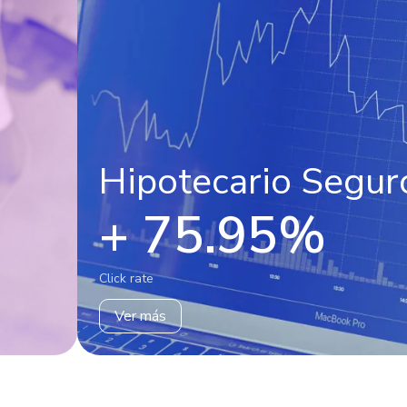
Hipotecario Segur
+ 75.95%
Click rate
Ver más