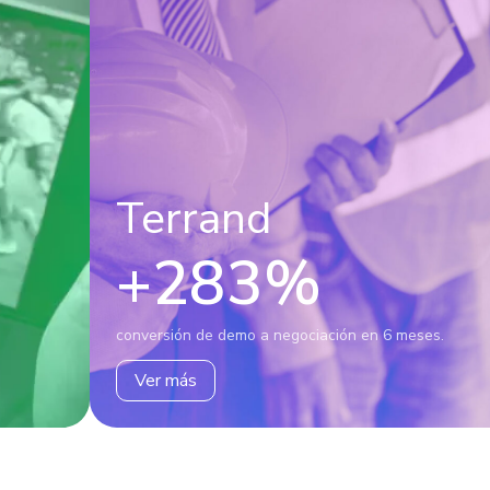
Terrand
+283%
conversión de demo a negociación en 6 meses.
Ver más