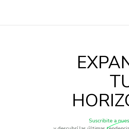
EXPA
T
HORIZ
Suscribite a nue
y descubrí las últimas tendenci