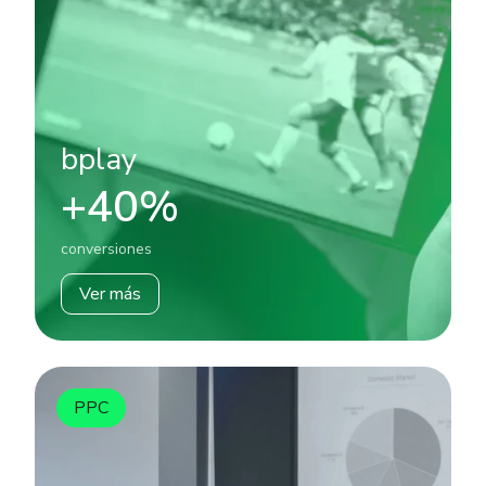
bplay
+40%
conversiones
Ver más
PPC