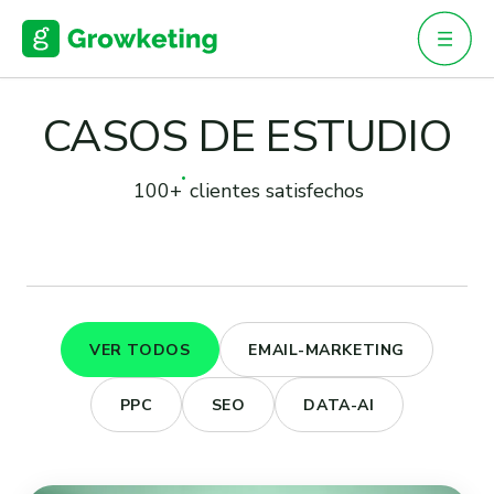
Skip
to
content
CASOS DE ESTUDIO
100+
clientes satisfechos
VER TODOS
EMAIL-MARKETING
PPC
SEO
DATA-AI