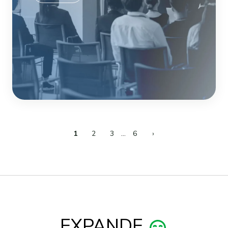
1
2
3
…
6
›
EXPANDE