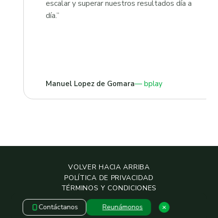
escalar y superar nuestros resultados día a
día.”
Manuel Lopez de Gomara
bplay
VOLVER HACIA ARRIBA
POLÍTICA DE PRIVACIDAD
TÉRMINOS Y CONDICIONES
POLÍTICA DE SEGURIDAD
Contáctanos
Reunámonos
COPYRIGHT © 2019 – 2026 — GROWKETING