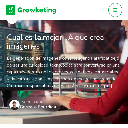
Skip
to
content
VOLVER
Cual es la mejor I.A que crea
imágenes
La generación de imágenes con inteligencia artificial dejó
de ser una curiosidad tecnológica para convertirse en una
capa más dentro de los procesos creativos, comerciales
y de comunicación. Hoy, equipos de marketing, áreas de
Creative, responsables de Paid Media y marcas que […]
ESCRITO POR
Gonzalo Bourdieu