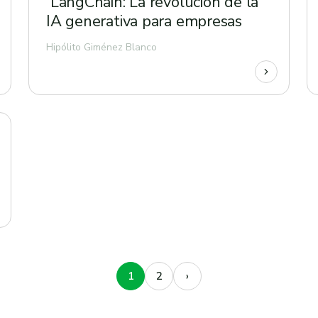
LangChain: La revolución de la
IA generativa para empresas
Hipólito Giménez Blanco
1
2
›