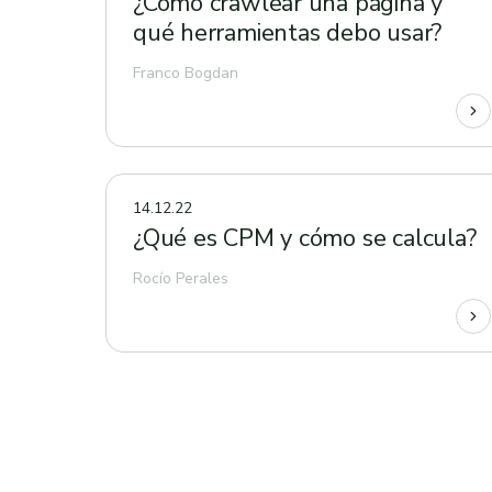
¿Cómo crawlear una página y
qué herramientas debo usar?
Franco Bogdan
14.12.22
¿Qué es CPM y cómo se calcula?
Rocío Perales