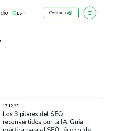
udio
Contacto
ES
r
17.12.25
Los 3 pilares del SEO,
reconvertidos por la IA: Guía
práctica para el SEO técnico, de