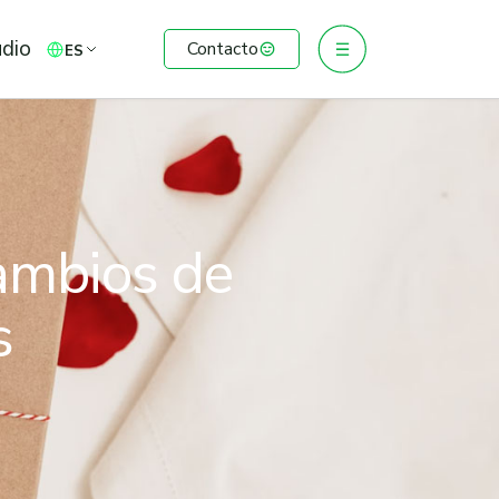
udio
Contacto
ES
ambios de
s