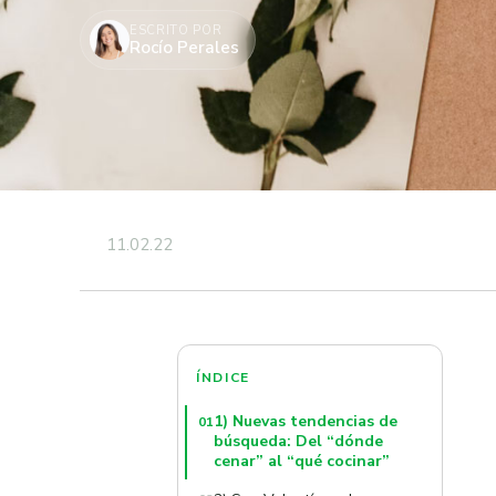
ESCRITO POR
Rocío Perales
11.02.22
ÍNDICE
1) Nuevas tendencias de
01
búsqueda: Del “dónde
cenar” al “qué cocinar”