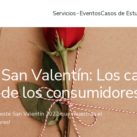
Servicios
Eventos
Casos de Est
San Valentín: Los c
de los consumidore
a este San Valentín 2022 que muestran el
res!