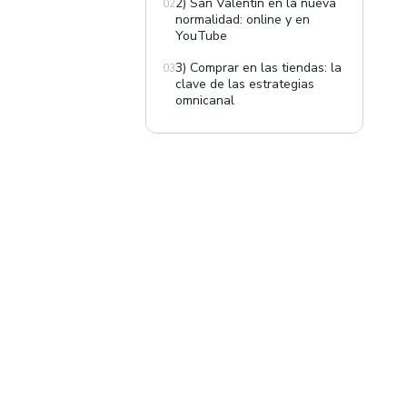
2) San Valentín en la nueva
02
normalidad: online y en
YouTube
3) Comprar en las tiendas: la
03
clave de las estrategias
omnicanal