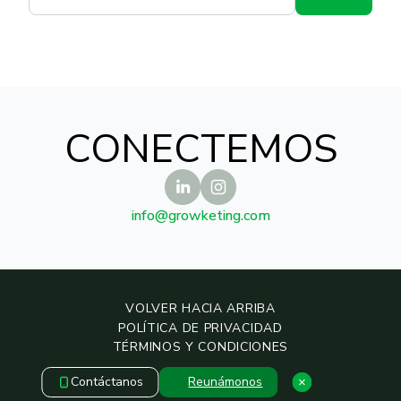
CONECTEMOS
info@growketing.com
VOLVER HACIA ARRIBA
POLÍTICA DE PRIVACIDAD
TÉRMINOS Y CONDICIONES
POLÍTICA DE SEGURIDAD
Contáctanos
Reunámonos
COPYRIGHT © 2019 – 2026 — GROWKETING