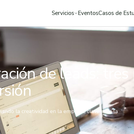
Servicios
Eventos
Casos de Est
ción de leads: tres
rsión
ando la creatividad en la empresa, clave para la