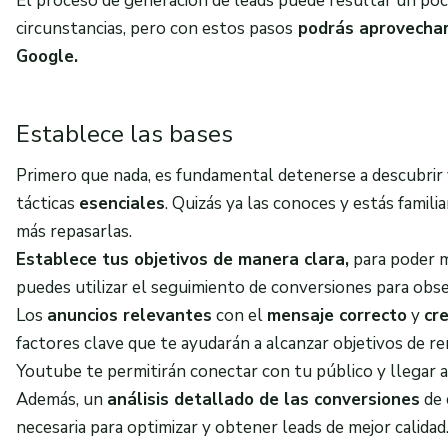
El proceso de generación de leads puede resultar un po
circunstancias, pero con estos pasos
podrás aprovechar
Google.
Establece las bases
Primero que nada, es fundamental detenerse a
descubrir 
tácticas
esenciales
.
Quizás ya las conoces y estás familia
más repasarlas.
Establece tus objetivos de manera clara,
para poder m
puedes utilizar el seguimiento de conversiones para obs
Los
anuncios relevantes
con el
mensaje correcto
y
cr
factores clave que te ayudarán a alcanzar objetivos de r
Youtube te permitirán conectar con tu público y llegar a
Además, un
análisis detallado de las conversiones
de 
necesaria para optimizar y obtener leads de mejor calidad