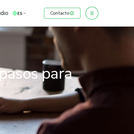
udio
Contacto
ES
 pasos para