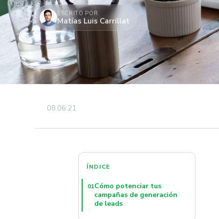
ESCRITO POR
Matías Luis Carrillat
08.06.21
ÍNDICE
Cómo potenciar tus
01
campañas de generación
de leads