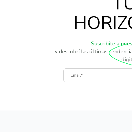
T
HORIZ
Suscribite a nue
y descubrí las últimas tendenci
digit
Email