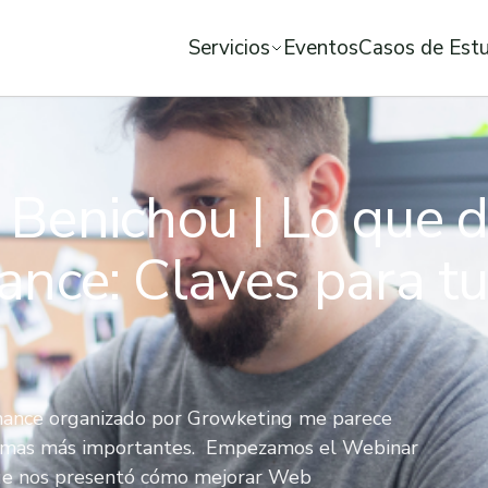
Servicios
Eventos
Casos de Est
l Benichou | Lo que 
nce: Claves para tu 
mance organizado por Growketing me parece
 temas más importantes. Empezamos el Webinar
 que nos presentó cómo mejorar Web