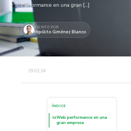
Performance en una gran […]
ESCRITO POR
Hipólito Giménez Blanco
29.02.24
ÍNDICE
Web performance en una
01
gran empresa