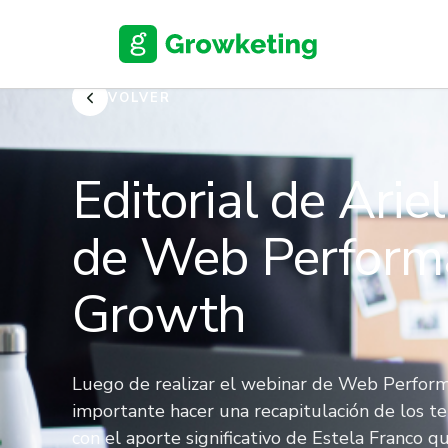
Skip
to
content
VOLVER
Editorial de Arie
de Web Performa
Growth
Luego de realizar el webinar de Web Perfor
importante hacer una recapitulación de los
con el aporte significativo de Estela Franco