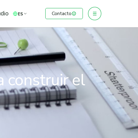
udio
Contacto
ES
 construir el