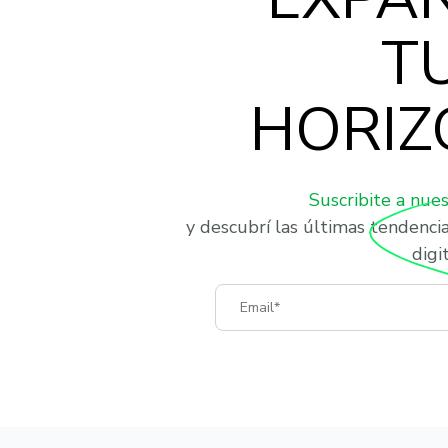
T
HORIZ
Suscribite a nue
y descubrí las últimas tendenci
digit
Email