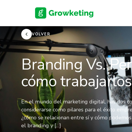
Skip
to
content
VOLVER
Branding Vs. Per
cómo trabajarlos
En el mundo del marketing digital, hay dos 
considerarse como pilares para el éxito empres
¿cómo se relacionan entre sí y cómo podemo
el branding y […]