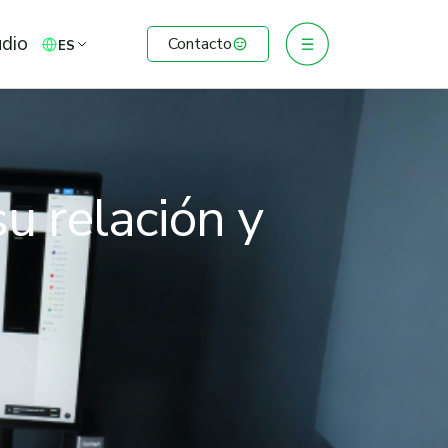
udio
Contacto
ES
u relación y