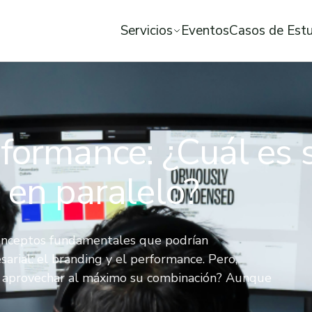
Servicios
Eventos
Casos de Est
formance: ¿Cuál es s
 en paralelo?
conceptos fundamentales que podrían
arial: el branding y el performance. Pero,
s aprovechar al máximo su combinación? Aunque