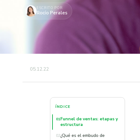
ESCRITO POR
Rocío Perales
05.12.22
ÍNDICE
Funnel de ventas: etapas y
01
estructura
¿Qué es el embudo de
02