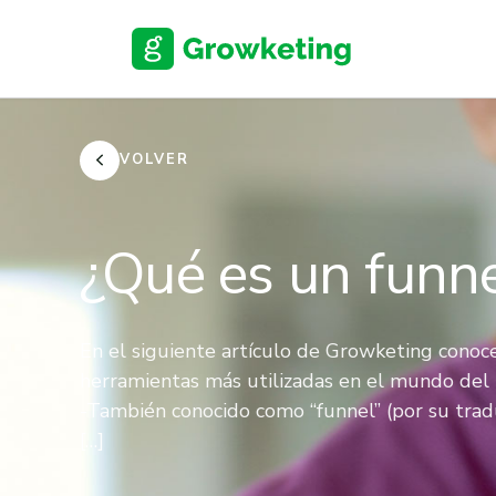
Skip
to
content
VOLVER
¿Qué es un funne
En el siguiente artículo de Growketing conoc
herramientas más utilizadas en el mundo del 
-También conocido como “funnel” (por su trad
[…]