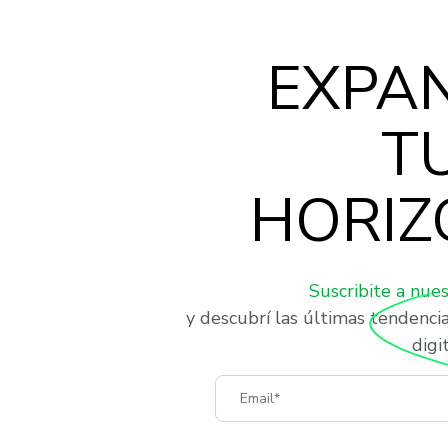
EXPA
T
HORIZ
Suscribite a nue
y descubrí las últimas tendenci
digit
Email