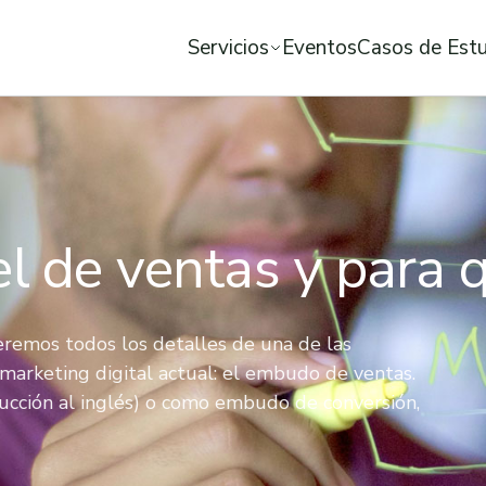
Servicios
Eventos
Casos de Est
l de ventas y para q
eremos todos los detalles de una de las
marketing digital actual: el embudo de ventas.
ucción al inglés) o como embudo de conversión,