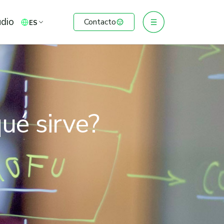
udio
Contacto
ES
ué sirve?