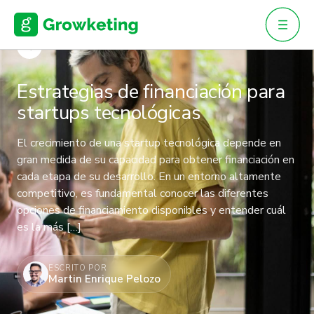
Skip
to
content
VOLVER
Estrategias de financiación para
startups tecnológicas
El crecimiento de una startup tecnológica depende en
gran medida de su capacidad para obtener financiación en
cada etapa de su desarrollo. En un entorno altamente
competitivo, es fundamental conocer las diferentes
opciones de financiamiento disponibles y entender cuál
es la más […]
ESCRITO POR
Martin Enrique Pelozo