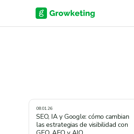
Skip
to
content
08.01.26
SEO, IA y Google: cómo cambian
las estrategias de visibilidad con
GEO, AEO y AIO