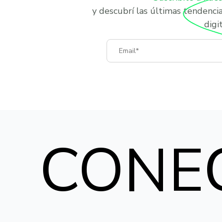
y descubrí las últimas tendenci
digit
Email
CONE