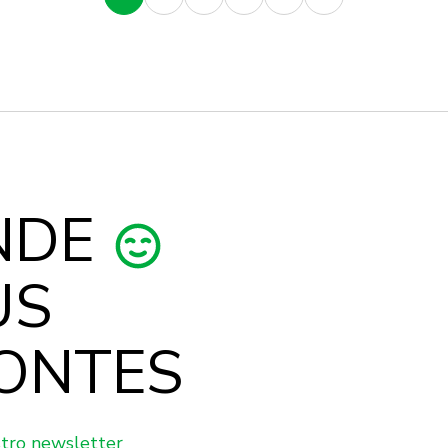
NDE
US
ONTES
stro newsletter