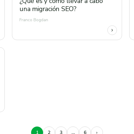
¿Qué es y cómo llevar a cabo
una migración SEO?
Franco Bogdan
1
2
3
…
6
›