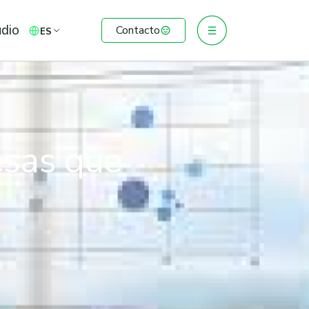
udio
Contacto
ES
esas que