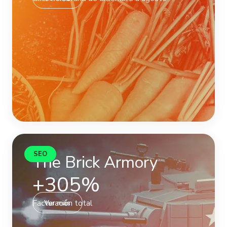
SEO
The Brick Armory
+305%
Facturación total
Ver más