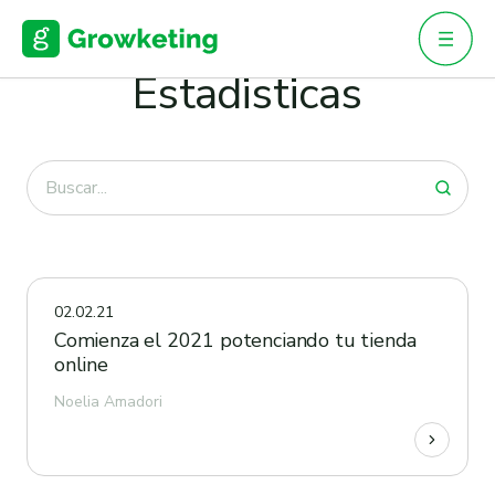
Skip
to
BLOG · ESTADISTICAS
content
Estadisticas
02.02.21
Comienza el 2021 potenciando tu tienda
online
Noelia Amadori