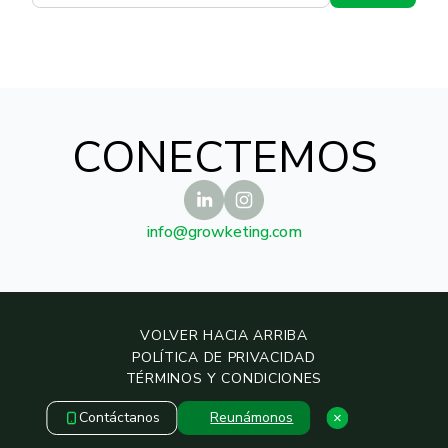
CONECTEMOS
info@growketing.com
VOLVER HACIA ARRIBA
POLÍTICA DE PRIVACIDAD
TÉRMINOS Y CONDICIONES
POLÍTICA DE SEGURIDAD
Contáctanos
Reunámonos
COPYRIGHT © 2019 – 2026 — GROWKETING