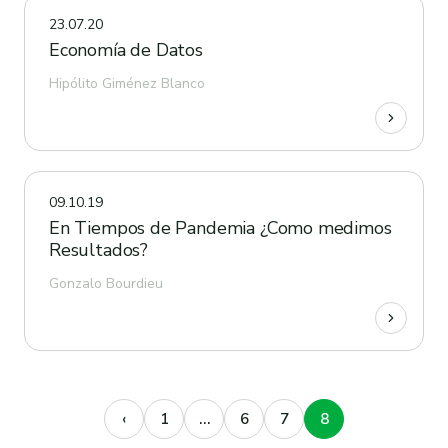
23.07.20
Economía de Datos
Hipólito Giménez Blanco
09.10.19
En Tiempos de Pandemia ¿Como medimos
Resultados?
Gonzalo Bourdieu
‹
1
…
6
7
8