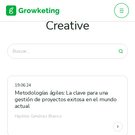
Skip
to
BLOG · CREATIVE
content
Creative
19.06.24
Metodologías ágiles: La clave para una
gestión de proyectos exitosa en el mundo
actual
Hipólito Giménez Blanco