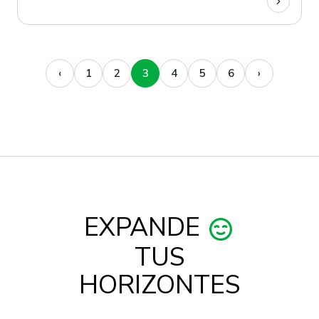
‹
1
2
3
4
5
6
›
EXPANDE
TUS
HORIZONTES