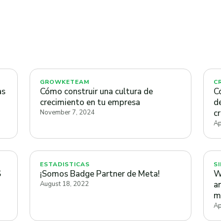
GROWKETEAM
C
as
Cómo construir una cultura de
C
crecimiento en tu empresa
d
c
November 7, 2024
Ap
ESTADISTICAS
S
S
¡Somos Badge Partner de Meta!
W
a
August 18, 2022
m
Ap