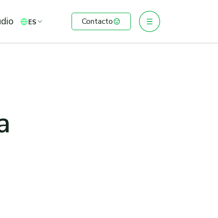
udio
Contacto
ES
a