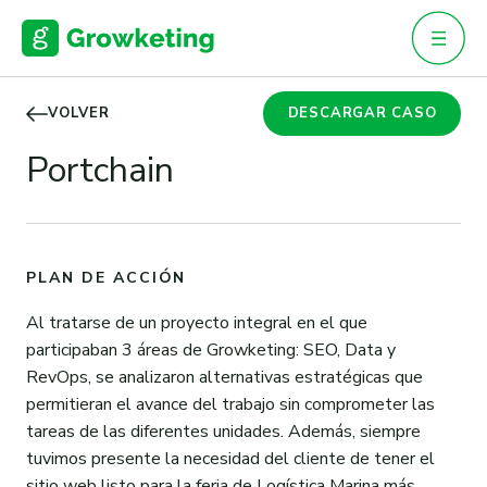
Skip
to
content
VOLVER
DESCARGAR CASO
Portchain
PLAN DE ACCIÓN
Al tratarse de un proyecto integral en el que
participaban 3 áreas de Growketing: SEO, Data y
RevOps, se analizaron alternativas estratégicas que
permitieran el avance del trabajo sin comprometer las
tareas de las diferentes unidades. Además, siempre
tuvimos presente la necesidad del cliente de tener el
sitio web listo para la feria de Logística Marina más