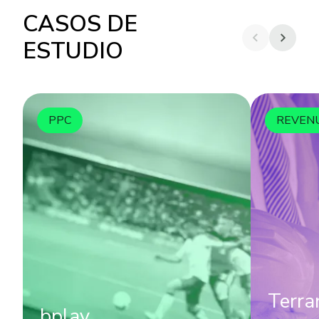
CASOS DE
ESTUDIO
PPC
REVEN
Terra
bplay