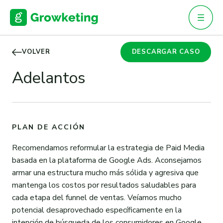
Skip
to
content
VOLVER
DESCARGAR CASO
Adelantos
PLAN DE ACCIÓN
Recomendamos reformular la estrategia de Paid Media
basada en la plataforma de Google Ads. Aconsejamos
armar una estructura mucho más sólida y agresiva que
mantenga los costos por resultados saludables para
cada etapa del funnel de ventas. Veíamos mucho
potencial desaprovechado específicamente en la
intención de búsqueda de los consumidores en Google.