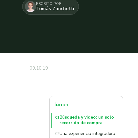
ESCRITO POR
Tomás Zanchetti
09.10.19
ÍNDICE
Búsqueda y video: un solo
01
recorrido de compra
Una experiencia integradora
02