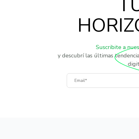
T
HORIZ
Suscribite a nue
y descubrí las últimas tendenci
digit
Email